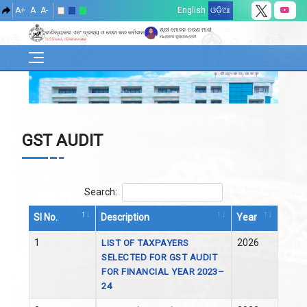
A+
A
A-
English
ଓଡ଼ିଆ
ଶ୍ରୀ ମୋହନ ଚରଣ ମାଝୀ
ବାଣିଜ୍ୟକର ଏବଂ ଦ୍ରବ୍ୟ ଓ ସେବା କର କମିଶନରେଟ୍
ମାନ୍ୟବର ମୁଖ୍ୟମନ୍ତ୍ରୀ
ଅର୍ଥ ବିଭାଗ, ଓଡ଼ିଶା ସରକାର
GST AUDIT
Search:
Sl No.
Description
Year
Sl No.
Description
Year
1
2026
LIST OF TAXPAYERS
SELECTED FOR GST AUDIT
FOR FINANCIAL YEAR 2023–
24