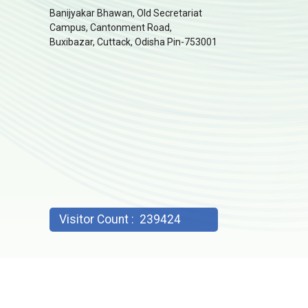
Banijyakar Bhawan, Old Secretariat
Campus, Cantonment Road,
Buxibazar, Cuttack, Odisha Pin-753001
Visitor Count :
239424
2023: Commissionerate of CT & GST, Odisha;
Developed and hosted by OCAC