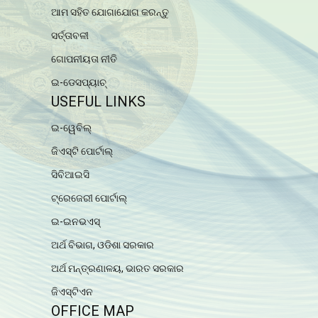
ଆମ ସହିତ ଯୋଗାଯୋଗ କରନ୍ତୁ
ସର୍ତ୍ତାବଳୀ
ଗୋପନୀୟତା ନୀତି
ଇ-ଡେସପ୍ୟାଚ୍
USEFUL LINKS
ଇ-ୱେବିଲ୍
ଜିଏସ୍ଟି ପୋର୍ଟାଲ୍
ସିବିଆଇସି
ଟ୍ରେଜେରୀ ପୋର୍ଟାଲ୍
ଇ-ଇନଭଏସ୍
ଅର୍ଥ ବିଭାଗ, ଓଡିଶା ସରକାର
ଅର୍ଥ ମନ୍ତ୍ରଣାଳୟ, ଭାରତ ସରକାର
ଜିଏସ୍ଟିଏନ
OFFICE MAP